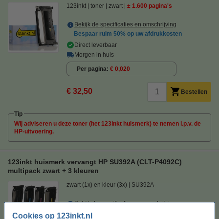
123inkt
toner
zwart
± 1.600 pagina's
Bekijk de specificaties en omschrijving
Bespaar ruim
50%
op uw afdrukkosten
Direct leverbaar
Morgen in huis
Per pagina
€ 0,020
€ 32,50
Bestellen
Tip
Wij adviseren u deze toner (het 123inkt huismerk) te nemen i.p.v. de
HP-uitvoering.
123inkt huismerk vervangt HP SU392A (CLT-P4092C)
multipack zwart + 3 kleuren
zwart (1x) en kleur (3x)
SU392A
Bekijk de specificaties en omschrijving
Direct leverbaar
Cookies op 123inkt.nl