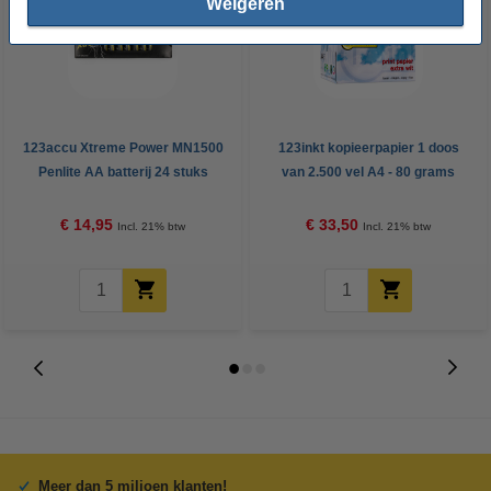
Weigeren
123accu Xtreme Power MN1500
123inkt kopieerpapier 1 doos
Penlite AA batterij 24 stuks
van 2.500 vel A4 - 80 grams
FSC® Mix Credit
€ 14,95
€ 33,50
Incl. 21% btw
Incl. 21% btw
Meer dan 5 miljoen klanten!