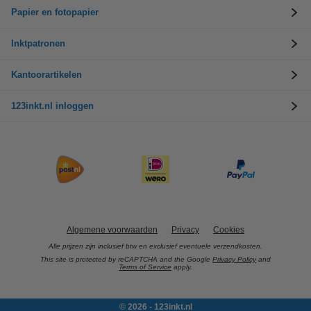
Papier en fotopapier
Inktpatronen
Kantoorartikelen
123inkt.nl inloggen
Algemene voorwaarden
Privacy
Cookies
Alle prijzen zijn inclusief btw en exclusief eventuele verzendkosten.
This site is protected by reCAPTCHA and the Google
Privacy Policy
and
Terms of Service
apply.
© 2026 - 123inkt.nl