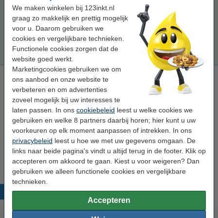
Morgen in huis
We maken winkelen bij 123inkt.nl
graag zo makkelijk en prettig mogelijk
Per pagina
€ 0,026
voor u. Daarom gebruiken we
cookies en vergelijkbare technieken.
€ 127,50
Bestellen
Functionele cookies zorgen dat de
website goed werkt.
Marketingcookies gebruiken we om
Laserprinter reinigingsdoek
ons aanbod en onze website te
verbeteren en om advertenties
tonerdoek
43 x 32 cm (LxB)
geel
999058
zoveel mogelijk bij uw interesses te
Bekijk de specificaties en omschrijving
laten passen. In ons
cookiebeleid
leest u welke cookies we
gebruiken en welke 8 partners daarbij horen; hier kunt u uw
Direct leverbaar
voorkeuren op elk moment aanpassen of intrekken. In ons
Morgen in huis
privacybeleid
leest u hoe we met uw gegevens omgaan. De
€ 0,95
links naar beide pagina's vindt u altijd terug in de footer. Klik op
Bestellen
accepteren om akkoord te gaan. Kiest u voor weigeren? Dan
gebruiken we alleen functionele cookies en vergelijkbare
technieken.
Populaire producten
Accepteren