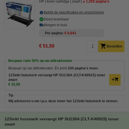
HP
toner cartridge
zwart
± 1.250 pagina's
Bekijk de specificaties en omschrijving
Direct leverbaar
Morgen in huis
Per pagina
€ 0,041
€ 51,50
Bestellen
Bespaar ruim
50%
op uw afdrukkosten
Bespaar op uw afdrukkosten. Én print
100 pagina's meer.
123inkt huismerk vervangt HP SU138A (CLT-K4092S) toner
zwart
€ 32,50
Tip
Wij adviseren u om i.p.v. deze toner het 123inkt huismerk te nemen.
123inkt huismerk vervangt HP SU138A (CLT-K4092S) toner
zwart