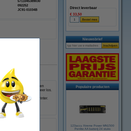
5711045389030
:
092252
Direct leverbaar
JC91-01034B
€ 33,50
Nieuwsbrief
Direct leverbaar
st. In tegenstelling tot een
Populaire producten
ze doek het poeder niet meer los.
deren poeder op uw handen
innenkant van de laserprinter.
ken.
geel
123accu Xtreme Power MN1500
:
999058
Penlite AA batterij 24 stuks