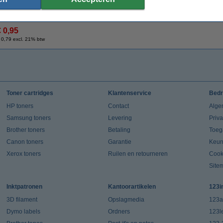
Maandag in huis
€ 0,95
 0,79 excl. 21% btw
Toner cartridges
Klantenservice
Bedr
HP toners
Contact
Alge
Samsung toners
Levering
Priv
Brother toners
Betaling
Toeg
Canon toners
Garantie
Keur
Xerox toners
Ruilen en retourneren
Cook
Site
Inktpatronen
Kantoorartikelen
123i
3D filament
Opslagmedia
123a
Dymo labels
Ordners
123l