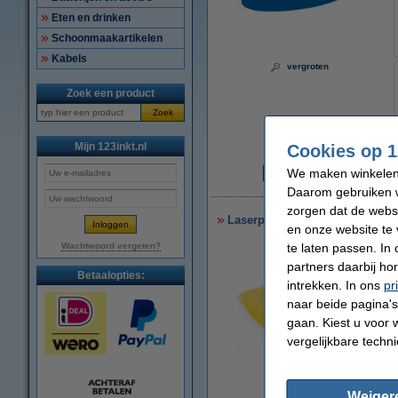
Eten en drinken
Schoonmaakartikelen
Kabels
vergroten
Zoek een product
Zoek
Mijn 123inkt.nl
Cookies op 1
We maken winkelen b
€
Daarom gebruiken w
zorgen dat de webs
Laserprinter reinigingsdoek
en onze website te 
te laten passen. In
Wachtwoord vergeten?
partners daarbij ho
Betaalopties:
intrekken. In ons
pr
naar beide pagina's 
gaan. Kiest u voor 
vergelijkbare techn
vergroten
Weiger