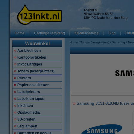
123inkt.nl
Nieuw Walden 56-64
1394 PC Nederhorst den Berg
Home
Cartridge recycling
Klantenservice
Blog
Offer
Home
Toners (laserprinters)
Samsung
Ton
Webwinkel
Aanbiedingen
Kantoorartikelen
Inkt cartridges
Toners (laserprinters)
Printers
Papier en etiketten
Labelprinters
Labels en tapes
Samsung JC91-01034B fuser uni
Inktlinten
Opslagmedia
3D-printen
Led lampen
Batterijen en accu's