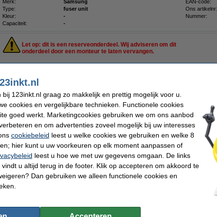
Merk:
Samsung
EAN-code:
Type:
fuser unit
Ons artikelnr
Kleur:
-
Nummer:
Capaciteit:
-
Let op: dit is een reserveonderdeel. Wij adviseren om dit
onderdeel door een monteur te laten vervangen.
Maandag in huis
23inkt.nl
€ 42,50
ij 123inkt.nl graag zo makkelijk en prettig mogelijk voor u.
 35,12 excl. 21% btw
e cookies en vergelijkbare technieken. Functionele cookies
ite goed werkt. Marketingcookies gebruiken we om ons aanbod
verbeteren en om advertenties zoveel mogelijk bij uw interesses
Omschrijving
 ons
cookiebeleid
leest u welke cookies we gebruiken en welke 8
Deze tonerdoek trekt tonerpoeder als een magneet aan en houdt het in de vezels va
ren; hier kunt u uw voorkeuren op elk moment aanpassen of
gewone stofdoek, die het poeder alleen verspreidt of zelfs doet opwaaien, laat de
ivacybeleid
leest u hoe we met uw gegevens omgaan. De links
Zelfs de kleinste tonerdeeltjes blijven plakken. Voorkom dat het lastig te verwij
terechtkomt. De tonerlap kan ook worden gebruikt voor het schoonmaken van de b
vindt u altijd terug in de footer. Klik op accepteren om akkoord te
Voor het beste resultaat dient u de doek voor gebruik in beide richtingen op te rek
weigeren? Dan gebruiken we alleen functionele cookies en
Let op: laat de doek niet in aanraking komen met de drum
ieken.
Specificaties
Type:
tonerdoek
Kleur:
Afmetingen:
43 x 32 cm (LxB)
Ons artikelnr
en
Accepteren