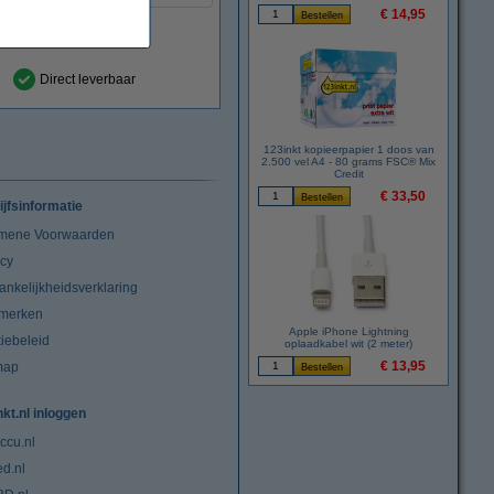
€ 14,95
Direct leverbaar
123inkt kopieerpapier 1 doos van
2.500 vel A4 - 80 grams FSC® Mix
Credit
€ 33,50
ijfsinformatie
mene Voorwaarden
acy
ankelijkheidsverklaring
merken
Apple iPhone Lightning
iebeleid
oplaadkabel wit (2 meter)
€ 13,95
map
nkt.nl inloggen
ccu.nl
ed.nl