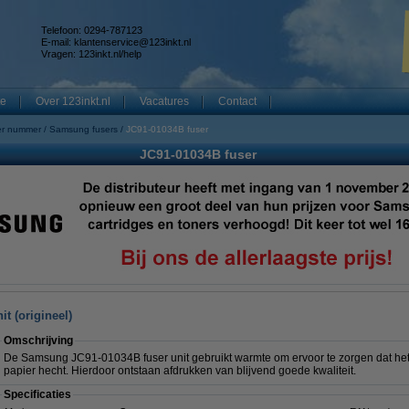
Telefoon: 0294-787123
E-mail:
klantenservice@123inkt.nl
Vragen:
123inkt.nl/help
te
Over 123inkt.nl
Vacatures
Contact
er nummer
Samsung fusers
JC91-01034B fuser
JC91-01034B fuser
t (origineel)
Omschrijving
De Samsung JC91-01034B fuser unit gebruikt warmte om ervoor te zorgen dat het
papier hecht. Hierdoor ontstaan afdrukken van blijvend goede kwaliteit.
Specificaties