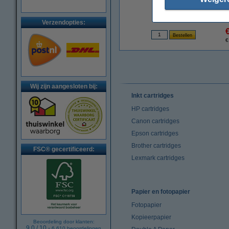
Verzendopties:
€
Wij zijn aangesloten bij:
Inkt cartridges
HP cartridges
Canon cartridges
Epson cartridges
Brother cartridges
FSC® gecertificeerd:
Lexmark cartridges
Papier en fotopapier
Fotopapier
Kopieerpapier
Beoordeling door klanten:
9.0
/
10
-
6.610
beoordelingen