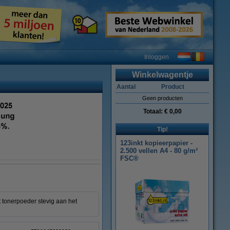
Inloggen
Winkelwagentje
Aantal
Product
Geen producten
Totaal:
€ 0,00
Tip!
123inkt kopieerpapier -
2.500 vellen A4 - 80 g/m²
FSC®
 tonerpoeder stevig aan het