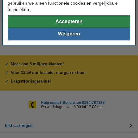
gebruiken we alleen functionele cookies en vergelijkbare
technieken.
Accepteren
Weigeren
Meer dan 5 miljoen klanten!
Voor 23.59 uur besteld, morgen in huis!
Laagsteprijsgarantie!
Hulp nodig? Bel ons op 0294-787123
Op werkdagen van 8.00 tot 17.00 uur
Inkt cartridges