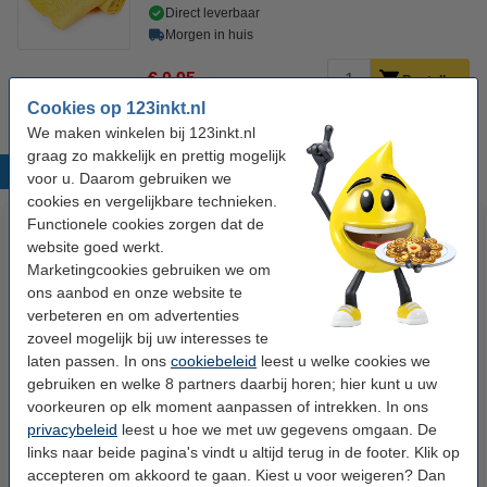
Direct leverbaar
Morgen in huis
€ 0,95
Bestellen
Cookies op 123inkt.nl
We maken winkelen bij 123inkt.nl
graag zo makkelijk en prettig mogelijk
Populaire producten
voor u. Daarom gebruiken we
cookies en vergelijkbare technieken.
Functionele cookies zorgen dat de
website goed werkt.
Marketingcookies gebruiken we om
ons aanbod en onze website te
verbeteren en om advertenties
zoveel mogelijk bij uw interesses te
laten passen. In ons
cookiebeleid
leest u welke cookies we
123inkt kopieerpapier 1 doos
Aanbieding: 10x 123inkt
gebruiken en welke 8 partners daarbij horen; hier kunt u uw
van 2.500 vel A4 - 80 grams
schrijfblok A4 gelinieerd 70
voorkeuren op elk moment aanpassen of intrekken. In ons
FSC® Mix Credit
grams 100 vel
privacybeleid
leest u hoe we met uw gegevens omgaan. De
links naar beide pagina's vindt u altijd terug in de footer. Klik op
€ 33,50
€ 26,55
Incl. 21% btw
Incl. 21% btw
accepteren om akkoord te gaan. Kiest u voor weigeren? Dan