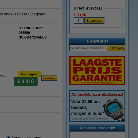
Direct leverbaar
or ongeveer 3.000 pagina's.
€ 33,50
8808987001827
:
033560
SCX-D4725A/ELS
Nieuwsbrief
Per pagina
wart
€ 0,016
Populaire producten