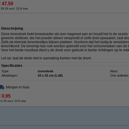
€ 47,50
 39,26 excl. 21% btw
Omschrijving
Deze tonerdoek trekt tonerpoeder als een magneet aan en houdt het in de vezels va
gewone stofdoek, die het poeder alleen verspreidt of zelfs doet opwaaien, laat de
Zelfs de kleinste tonerdeeltjes blijven plakken. Voorkom dat het lastig te verwij
terechtkomt. De tonerlap kan ook worden gebruikt voor het schoonmaken van de b
Voor het beste resultaat dient u de doek voor gebruik in beide richtingen op te rek
Let op: laat de doek niet in aanraking komen met de drum
Specificaties
Type:
tonerdoek
Kleur:
Afmetingen:
43 x 32 cm (LxB)
Ons artikelnr
Morgen in huis
€ 0,95
 0,79 excl. 21% btw