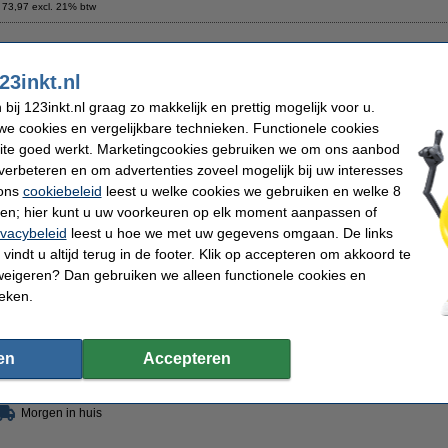
 73,97 excl. 21% btw
msung SCX-D4725A (SV189A) toner zwart
Omschrijving
23inkt.nl
Bespaar ruim
45%
op uw afdrukkosten
ij 123inkt.nl graag zo makkelijk en prettig mogelijk voor u.
123inkt huismerk toner voor Samsung
e cookies en vergelijkbare technieken. Functionele cookies
ite goed werkt. Marketingcookies gebruiken we om ons aanbod
Geproduceerd door een
ISO9001
gecertificeerde fabrikant (dus volgens de hoogs
verbeteren en om advertenties zoveel mogelijk bij uw interesses
Uitstekende kwaliteit
en ...........
stukken goedkoper!!!
 ons
cookiebeleid
leest u welke cookies we gebruiken en welke 8
Klik
hier
voor extra informatie over de kwaliteit van onze toners.
ren; hier kunt u uw voorkeuren op elk moment aanpassen of
ivacybeleid
leest u hoe we met uw gegevens omgaan. De links
Uiteraard ook op dit 123inkt huismerk product 100% garantie.
vindt u altijd terug in de footer. Klik op accepteren om akkoord te
Specificaties
weigeren? Dan gebruiken we alleen functionele cookies en
Kleur:
zwart
Merk:
aantal pagina's:
± 3.000 pagina's
EAN-code:
ieken.
Type:
toner cartridge
Ons artikelnr
Soort:
standaard capaciteit
Nummer:
Tip
en
Accepteren
Wij adviseren u deze toner (het 123inkt huismerk) te nemen i.p.v. de Samsung-
Morgen in huis