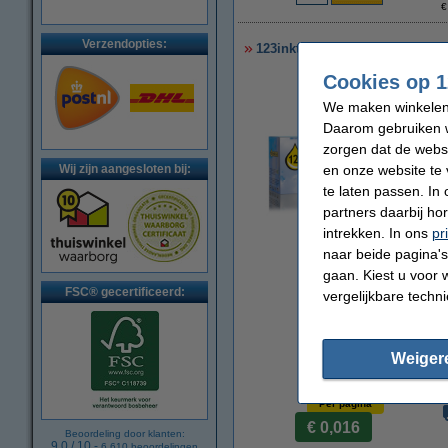
€
Verzendopties:
123inkt huismerk vervangt Sa
Cookies op 1
We maken winkelen b
Daarom gebruiken w
zorgen dat de webs
en onze website te 
Wij zijn aangesloten bij:
te laten passen. In
partners daarbij ho
vergroten
intrekken. In ons
pr
naar beide pagina's 
gaan. Kiest u voor 
FSC® gecertificeerd:
vergelijkbare techn
Weiger
Per pagina
€ 0,016
Beoordeling door klanten:
9.0
/
10
-
6.610
beoordelingen