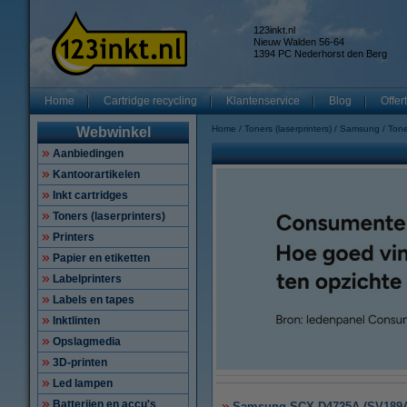
123inkt.nl
Nieuw Walden 56-64
1394 PC Nederhorst den Berg
Home
Cartridge recycling
Klantenservice
Blog
Offer
Home
Toners (laserprinters)
Samsung
Ton
Webwinkel
Aanbiedingen
Kantoorartikelen
Inkt cartridges
Toners (laserprinters)
Printers
Papier en etiketten
Labelprinters
Labels en tapes
Inktlinten
Opslagmedia
3D-printen
Led lampen
Batterijen en accu's
Samsung SCX-D4725A (SV189A) 