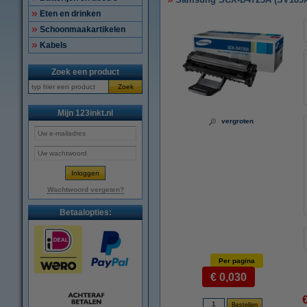
Eten en drinken
Schoonmaakartikelen
Kabels
Zoek een product
Zoek
Mijn 123inkt.nl
vergroten
Wachtwoord vergeten?
Betaalopties:
Per pagina
€ 0,030