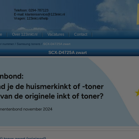
Telefoon: 0294-787123
E-mail:
klantenservice@123inkt.nl
Vragen:
123inkt.nl/help
te
Over 123inkt.nl
Vacatures
Contact
er nummer
Samsung toners
SCX-D4725A zwart
SCX-D4725A zwart
toner zwart (origineel)