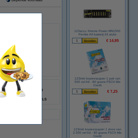
Beperkte voorraad
123accu Xtreme Power MN1500
Penlite AA batterij 24 stuks
€ 14,95
te kwaliteitsnormen).
123inkt kopieerpapier 1 pak van
500 vel A4 - 80 grams FSC® Mix
123inkt
Credit
8718237009988
€ 7,25
:
033562
SCX-D4725A/ELS
uitvoering.
123inkt kopieerpapier 1 doos van
2.500 vel A4 - 80 grams FSC® Mix
Credit