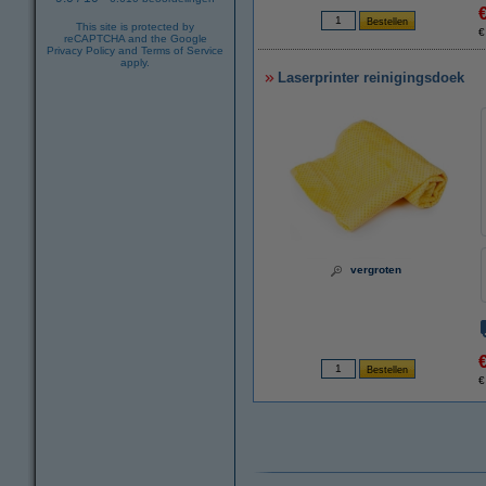
This site is protected by
€
reCAPTCHA and the Google
Privacy Policy
and
Terms of Service
apply.
Laserprinter reinigingsdoek
vergroten
€