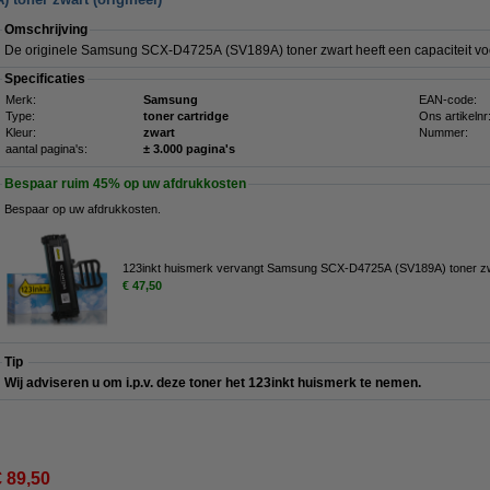
Omschrijving
De originele Samsung SCX-D4725A (SV189A) toner zwart heeft een capaciteit vo
Specificaties
Merk:
Samsung
EAN-code:
Type:
toner cartridge
Ons artikelnr
Kleur:
zwart
Nummer:
aantal pagina's:
± 3.000 pagina's
Bespaar ruim
45%
op uw afdrukkosten
Bespaar op uw afdrukkosten.
123inkt huismerk vervangt Samsung SCX-D4725A (SV189A) toner z
€ 47,50
Tip
Wij adviseren u om i.p.v. deze toner het 123inkt huismerk te nemen.
€ 89,50