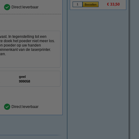
€ 33,50
Direct leverbaar
st. In tegenstelling tot een
ze doek het poeder niet meer los.
deren poeder op uw handen
innenkant van de laserprinter.
ken.
geel
:
999058
Direct leverbaar