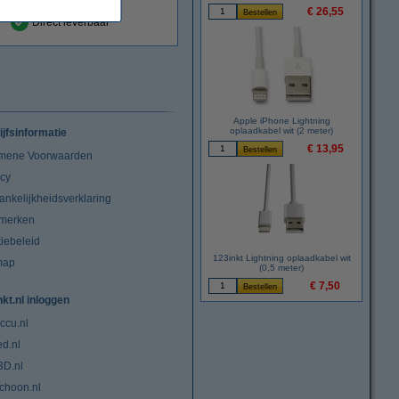
€ 26,55
Direct leverbaar
Apple iPhone Lightning
oplaadkabel wit (2 meter)
ijfsinformatie
€ 13,95
mene Voorwaarden
acy
ankelijkheidsverklaring
merken
iebeleid
123inkt Lightning oplaadkabel wit
map
(0,5 meter)
€ 7,50
nkt.nl inloggen
ccu.nl
ed.nl
3D.nl
choon.nl