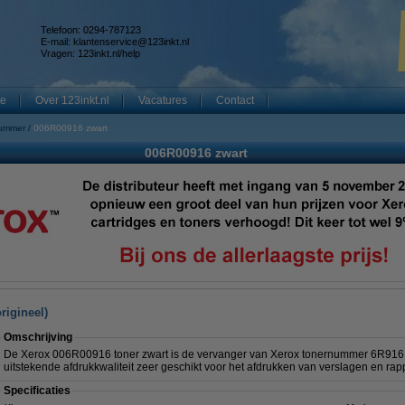
Telefoon: 0294-787123
E-mail:
klantenservice@123inkt.nl
Vragen:
123inkt.nl/help
te
Over 123inkt.nl
Vacatures
Contact
nummer
006R00916 zwart
006R00916 zwart
rigineel)
Omschrijving
De
Xerox 006R00916 toner zwart is de vervanger van Xerox tonernummer 6R916. 
uitstekende afdrukkwaliteit zeer geschikt voor het afdrukken van verslagen en rap
Specificaties