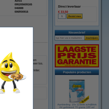
Xerox
095205609165
Direct leverbaar
:
046888
006R00916
€ 33,50
Nieuwsbrief
st. In tegenstelling tot een
ze doek het poeder niet meer los.
deren poeder op uw handen
innenkant van de laserprinter.
Populaire producten
ken.
geel
:
999058
Aanbieding: 10x 123inkt schrijfblok
A4 gelinieerd 70 grams 100 vel