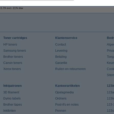
€ 0,95
 0,79 excl. 21% btw
Toner cartridges
Klantenservice
Bedr
HP toners
Contact
Alge
Samsung toners
Levering
Priv
Brother toners
Betaling
Toeg
Canon toners
Garantie
Keur
Xerox toners
Ruilen en retourneren
Cook
Site
Inktpatronen
Kantoorartikelen
123i
3D filament
Opslagmedia
123a
Dymo labels
Ordners
123l
Brother tapes
Post-it's en notes
123-
Inktlinten
Pennen
123s