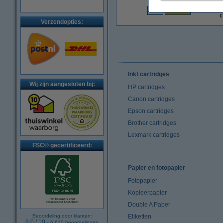
€
Verzendopties:
Inkt cartridges
Wij zijn aangesloten bij:
HP cartridges
Canon cartridges
Epson cartridges
Brother cartridges
Lexmark cartridges
FSC® gecertificeerd:
Papier en fotopapier
Fotopapier
Kopieerpapier
Double A Paper
Beoordeling door klanten:
Etiketten
9.0
/
10
-
6.610
beoordelingen