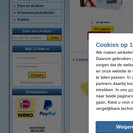
Eten en drinken
Schoonmaakartikelen
Kabels
vergroten
Per pagina
Zoek een product
€ 0,032
Zoek
Cookies op 1
N
Mijn 123inkt.nl
We maken winkelen b
Daarom gebruiken w
Laserprinter reinigingsdoek
zorgen dat de webs
en onze website te 
te laten passen. In
Wachtwoord vergeten?
partners daarbij ho
intrekken. In ons
pr
Betaalopties:
naar beide pagina's 
gaan. Kiest u voor 
vergelijkbare techn
vergroten
Weiger