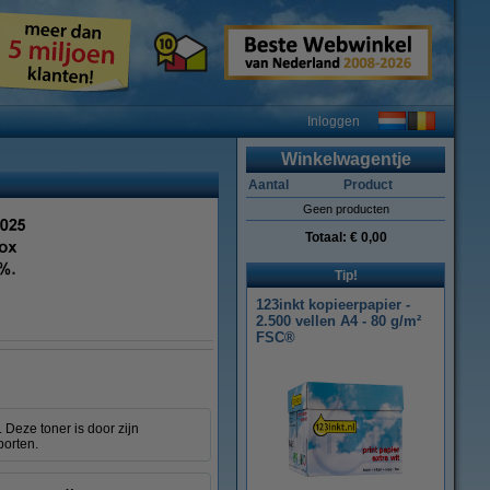
Inloggen
Winkelwagentje
Aantal
Product
Geen producten
Totaal:
€ 0,00
Tip!
123inkt kopieerpapier -
2.500 vellen A4 - 80 g/m²
FSC®
Deze toner is door zijn
porten.