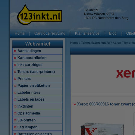
123inkt.nl
Nieuw Walden 56-64
1394 PC Nederhorst den Berg
Home
Cartridge recycling
Klantenservice
Blog
Offer
Home
Toners (laserprinters)
Xerox
Toner 
Webwinkel
Aanbiedingen
Kantoorartikelen
Inkt cartridges
Toners (laserprinters)
Printers
Papier en etiketten
Labelprinters
Labels en tapes
Xerox 006R00916 toner zwart (o
Inktlinten
Opslagmedia
3D-printen
Led lampen
Batterijen en accu's