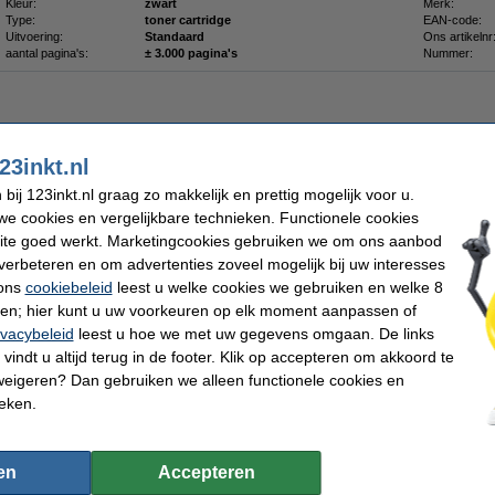
Kleur:
zwart
Merk:
Type:
toner cartridge
EAN-code:
Uitvoering:
Standaard
Ons artikelnr
aantal pagina's:
± 3.000 pagina's
Nummer:
23inkt.nl
iet meer in productie, dus niet meer leverbaar.
ij 123inkt.nl graag zo makkelijk en prettig mogelijk voor u.
e cookies en vergelijkbare technieken. Functionele cookies
ite goed werkt. Marketingcookies gebruiken we om ons aanbod
Omschrijving
verbeteren en om advertenties zoveel mogelijk bij uw interesses
Deze tonerdoek trekt tonerpoeder als een magneet aan en houdt het in de vezels va
 ons
cookiebeleid
leest u welke cookies we gebruiken en welke 8
gewone stofdoek, die het poeder alleen verspreidt of zelfs doet opwaaien, laat de
Zelfs de kleinste tonerdeeltjes blijven plakken. Voorkom dat het lastig te verwij
ren; hier kunt u uw voorkeuren op elk moment aanpassen of
terechtkomt. De tonerlap kan ook worden gebruikt voor het schoonmaken van de b
ivacybeleid
leest u hoe we met uw gegevens omgaan. De links
Voor het beste resultaat dient u de doek voor gebruik in beide richtingen op te rek
vindt u altijd terug in de footer. Klik op accepteren om akkoord te
Let op: laat de doek niet in aanraking komen met de drum
weigeren? Dan gebruiken we alleen functionele cookies en
Specificaties
ieken.
Type:
tonerdoek
Kleur:
Afmetingen:
43 x 32 cm (LxB)
Ons artikelnr
en
Accepteren
Maandag in huis