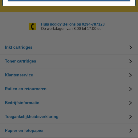
Laagsteprijsgarantie!
Hulp nodig? Bel ons op 0294-787123
Op werkdagen van 8.00 tot 17.00 uur
Inkt cartridges
Toner cartridges
Klantenservice
Ruilen en retourneren
Bedrijfsinformatie
Toegankelijkheidsverklaring
Papier en fotopapier