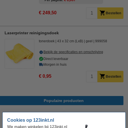
Per pagina
€ 0,007
€ 249,50
Bestellen
Laserprinter reinigingsdoek
tonerdoek
43 x 32 cm (LxB)
geel
999058
Bekijk de specificaties en omschrijving
Direct leverbaar
Morgen in huis
€ 0,95
Bestellen
Populaire producten
Cookies op 123inkt.nl
We maken winkelen bij 123inkt.nl