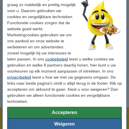
graag zo makkelijk en prettig mogelijk
voor u. Daarom gebruiken we
cookies en vergelijkbare technieken.
Functionele cookies zorgen dat de
123accu Xtreme Power MN1500
123inkt kopieerpapier 1 doos
website goed werkt.
Penlite AA batterij 24 stuks
van 2.500 vel A4 - 80 grams
Marketingcookies gebruiken we om
FSC® Mix Credit
ons aanbod en onze website te
verbeteren en om advertenties
€ 14,95
€ 33,50
Incl. 21% btw
Incl. 21% btw
zoveel mogelijk bij uw interesses te
laten passen. In ons
cookiebeleid
leest u welke cookies we
gebruiken en welke 8 partners daarbij horen; hier kunt u uw
voorkeuren op elk moment aanpassen of intrekken. In ons
privacybeleid
leest u hoe we met uw gegevens omgaan. De
links naar beide pagina's vindt u altijd terug in de footer. Klik op
accepteren om akkoord te gaan. Kiest u voor weigeren? Dan
gebruiken we alleen functionele cookies en vergelijkbare
technieken.
Accepteren
Meer dan 5 miljoen klanten!
Weigeren
Voor 23.59 uur besteld, morgen in huis!