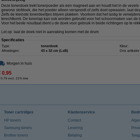
Deze tonerdoek trekt tonerpoeder als een magneet aan en houdt het in de vezels va
gewone stofdoek, die het poeder alleen verspreidt of zelfs doet opwaaien, laat de
Zelfs de kleinste tonerdeeltjes blijven plakken. Voorkom dat het lastig te verwij
terechtkomt. De tonerlap kan ook worden gebruikt voor het schoonmaken van de b
Voor het beste resultaat dient u de doek voor gebruik in beide richtingen op te rek
Let op: laat de doek niet in aanraking komen met de drum
Specificaties
Type:
tonerdoek
Kleur:
Afmetingen:
43 x 32 cm (LxB)
Ons artikelnr
Morgen in huis
€ 0,95
 0,79 excl. 21% btw
Toner cartridges
Klantenservice
Bedr
HP toners
Contact
Alge
Samsung toners
Levering
Priv
Brother toners
Betaling
Toeg