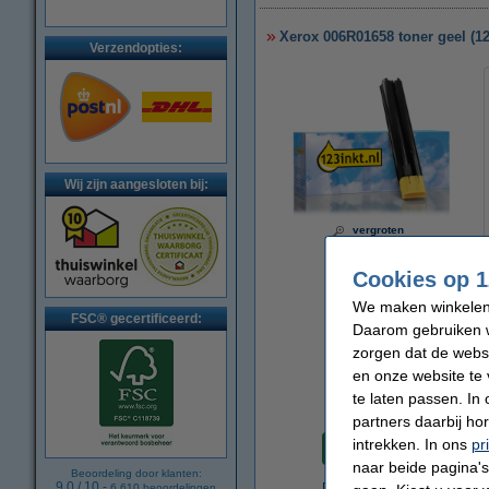
Xerox 006R01658 toner geel (1
Verzendopties:
Wij zijn aangesloten bij:
vergroten
Cookies op 1
We maken winkelen b
FSC® gecertificeerd:
Daarom gebruiken w
zorgen dat de webs
en onze website te 
te laten passen. In
partners daarbij ho
Per pagina
intrekken. In ons
pr
€ 0,003
naar beide pagina's 
Beoordeling door klanten:
9.0
/
10
-
6.610
beoordelingen