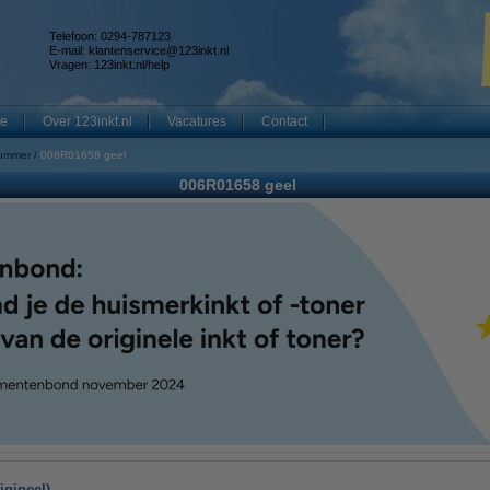
Telefoon: 0294-787123
E-mail:
klantenservice@123inkt.nl
Vragen:
123inkt.nl/help
te
Over 123inkt.nl
Vacatures
Contact
nummer
006R01658 geel
006R01658 geel
igineel)