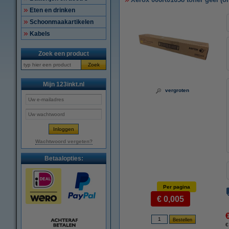
Eten en drinken
Schoonmaakartikelen
Kabels
Zoek een product
Zoek
Mijn 123inkt.nl
vergroten
Wachtwoord vergeten?
Betaalopties:
Per pagina
€ 0,005
€