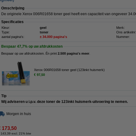
Omschrijving
De originele Xerox 006R01658 toner geel heeft een capaciteit van ongeveer 34.0
Specificaties
Kleur:
geel
Merk:
Type:
toner
Ons artikelnr
aantal pagina's:
± 34.000 pagina's
Nummer:
Bespaar
47,7%
op uw afdrukkosten
Bespaar op uw afdrukkosten. Én print
2.500 pagina's meer
.
Xerox 006R01658 toner geel (123inkt huismerk)
€ 97,50
Tip
Wij adviseren u i.p.v. deze toner de 123inkt huismerk-uitvoering te nemen.
Morgen in huis
€ 173,50
 143,39 excl. 21% btw