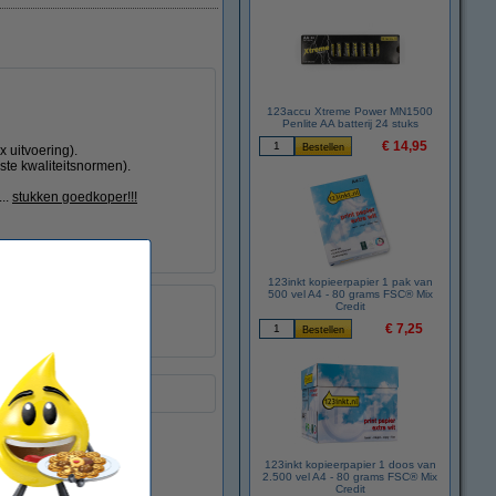
123accu Xtreme Power MN1500
Penlite AA batterij 24 stuks
€ 14,95
 uitvoering).
ste kwaliteitsnormen).
...
stukken goedkoper!!!
123inkt kopieerpapier 1 pak van
500 vel A4 - 80 grams FSC® Mix
123inkt
Credit
:
048025
€ 7,25
006R01658
oering.
123inkt kopieerpapier 1 doos van
2.500 vel A4 - 80 grams FSC® Mix
Credit