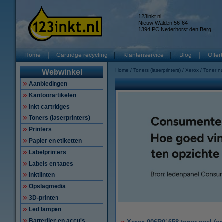
123inkt.nl
Nieuw Walden 56-64
1394 PC Nederhorst den Berg
Home
Cartridge recycling
Klantenservice
Blog
Offer
Home
Toners (laserprinters)
Xerox
Toner 
Webwinkel
Aanbiedingen
Kantoorartikelen
Inkt cartridges
Toners (laserprinters)
Printers
Papier en etiketten
Labelprinters
Labels en tapes
Inktlinten
Opslagmedia
3D-printen
Led lampen
Batterijen en accu's
Xerox 006R01658 toner geel (or