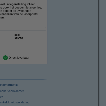
st. In tegenstelling tot een
ze doek het poeder niet meer los.
deren poeder op uw handen
innenkant van de laserprinter.
ken.
geel
:
999058
Direct leverbaar
ijfsinformatie
mene Voorwaarden
acy
ankelijkheidsverklaring