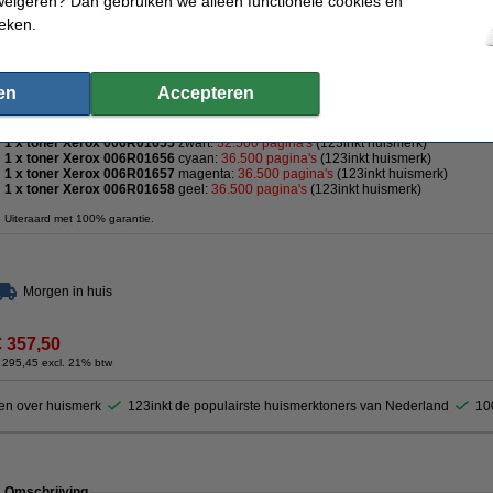
weigeren? Dan gebruiken we alleen functionele cookies en
 80,58 excl. 21% btw
ieken.
6, 57, 58 zwart + 3 kleuren (123inkt huismerk)
en
Accepteren
Omschrijving
Complete set
123inkt huismerk
toners voor Xerox:
1 x toner Xerox 006R01655
zwart:
32.500 pagina's
(
123inkt huismerk
)
1 x toner Xerox 006R01656
cyaan:
36.500 pagina's
(
123inkt huismerk
)
1 x toner Xerox 006R01657
magenta:
36.500
pagina's
(
123inkt huismerk
)
1 x toner Xerox 006R01658
geel:
36.500
pagina's
(
123inkt huismerk
)
Uiteraard met 100% garantie.
Morgen in huis
€ 357,50
 295,45 excl. 21% btw
en over huismerk
123inkt de populairste huismerktoners van Nederland
10
Omschrijving