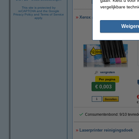
gaan. Kiest u voor 
€
vergelijkbare techn
This site is protected by
reCAPTCHA and the Google
Privacy Policy
and
Terms of Service
Xerox aanbieding: 006R01655, 5
apply.
Weiger
vergroten
Per pagina
€ 0,003
€
Consumentenbond: 9/10 tevred
Laserprinter reinigingsdoek