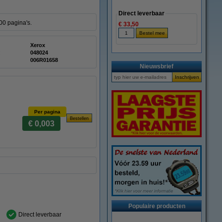
Direct leverbaar
00 pagina's.
€ 33,50
Xerox
:
048024
006R01658
Nieuwsbrief
Per pagina
€ 0,003
Populaire producten
Direct leverbaar