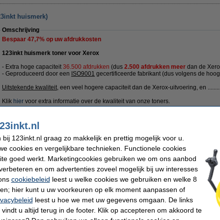
23inkt huismerk)
Omschrijving
Bespaar
47,7%
op uw afdrukkosten
123inkt huismerk toner voor Xerox
- Extra hoge capaciteit
36.500 afdrukken
(dus
2.500 afdrukken meer
dan de Xerox
- Geproduceerd door een
ISO9001
gecertificeerde fabrikant (dus volgens de hoog
Uitstekende kwaliteit
, een veel hogere capaciteit dan de Xerox-uitvoering, en ........
Klik
hier
voor extra informatie over de kwaliteit van onze toners.
Uiteraard ook op dit 123inkt huismerk product 100% garantie.
23inkt.nl
Specificaties
Kleur:
geel
Merk:
ij 123inkt.nl graag zo makkelijk en prettig mogelijk voor u.
Type:
toner
Ons artikelnr
e cookies en vergelijkbare technieken. Functionele cookies
aantal pagina's:
± 36.500 pagina's
Nummer:
ite goed werkt. Marketingcookies gebruiken we om ons aanbod
Tip
verbeteren en om advertenties zoveel mogelijk bij uw interesses
Wij adviseren u deze toner (het 123inkt huismerk) te nemen i.p.v. de Xerox-uitv
 ons
cookiebeleid
leest u welke cookies we gebruiken en welke 8
ren; hier kunt u uw voorkeuren op elk moment aanpassen of
Morgen in huis
ivacybeleid
leest u hoe we met uw gegevens omgaan. De links
vindt u altijd terug in de footer. Klik op accepteren om akkoord te
€ 97,50