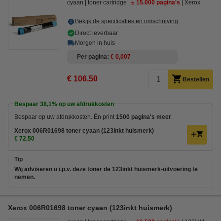
cyaan
toner cartridge
± 15.000 pagina's
Xerox
Bekijk de specificaties en omschrijving
Direct leverbaar
Morgen in huis
Per pagina
€ 0,007
€ 106,50
Bestellen
Bespaar
38,1%
op uw afdrukkosten
Bespaar op uw afdrukkosten. Én print
1500 pagina's meer
.
Xerox 006R01698 toner cyaan (123inkt huismerk)
€ 72,50
Tip
Wij adviseren u i.p.v. deze toner de 123inkt huismerk-uitvoering te
nemen.
Xerox 006R01698 toner cyaan (123inkt huismerk)