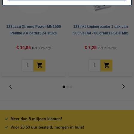
123accu Xtreme Power MN1500
123inkt kopieerpapier 1 pak van
Penlite AA batterij 24 stuks
500 vel A4 - 80 grams FSC® Mix
Credit
€ 14,95
€ 7,25
Incl. 21% btw
Incl. 21% btw
Meer dan 5 miljoen klanten!
Voor 23.59 uur besteld, morgen in huis!