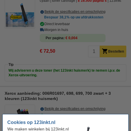
cyaan
toner cartridge
± 16.500 pagina's
123inkt
Bekijk de specificaties en omschrijving
Bespaar
38,1%
op uw afdrukkosten
Direct leverbaar
Morgen in huis
Per pagina
€ 0,004
€ 72,50
Bestellen
Tip
Wij adviseren u deze toner (het 123inkt huismerk) te nemen i.p.v. de
Xerox-uitvoering.
Xerox aanbieding: 006R01697, 698, 699, 700 zwart + 3
kleuren (123inkt huismerk)
Bekijk de specificaties en omschrijving
Direct leverbaar
Morgen in huis
Cookies op 123inkt.nl
We maken winkelen bij 123inkt.nl
Per pagina
€ 0,004