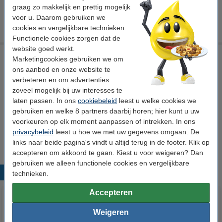
graag zo makkelijk en prettig mogelijk
voor u. Daarom gebruiken we
€ 274,50
Bestellen
cookies en vergelijkbare technieken.
Functionele cookies zorgen dat de
website goed werkt.
Laserprinter reinigingsdoek
Marketingcookies gebruiken we om
ons aanbod en onze website te
tonerdoek
43 x 32 cm (LxB)
geel
999058
verbeteren en om advertenties
Bekijk de specificaties en omschrijving
zoveel mogelijk bij uw interesses te
Direct leverbaar
laten passen. In ons
cookiebeleid
leest u welke cookies we
Morgen in huis
gebruiken en welke 8 partners daarbij horen; hier kunt u uw
voorkeuren op elk moment aanpassen of intrekken. In ons
€ 0,95
Bestellen
privacybeleid
leest u hoe we met uw gegevens omgaan. De
links naar beide pagina's vindt u altijd terug in de footer. Klik op
accepteren om akkoord te gaan. Kiest u voor weigeren? Dan
gebruiken we alleen functionele cookies en vergelijkbare
Populaire producten
technieken.
Accepteren
Weigeren