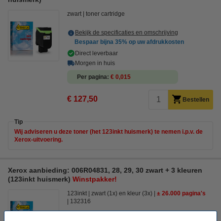
zwart
toner cartridge
Bekijk de specificaties en omschrijving
Bespaar bijna
35%
op uw afdrukkosten
Direct leverbaar
Morgen in huis
Per pagina
€ 0,015
€ 127,50
Bestellen
Tip
Wij adviseren u deze toner (het 123inkt huismerk) te nemen i.p.v. de
Xerox-uitvoering.
Xerox aanbieding: 006R04831, 28, 29, 30 zwart + 3 kleuren
(123inkt huismerk)
Winstpakker!
123inkt
zwart (1x) en kleur (3x)
± 26.000 pagina's
132316
Bekijk de specificaties en omschrijving