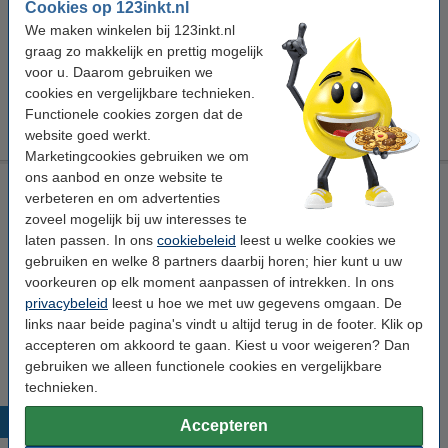
Cookies op 123inkt.nl
Direct leverbaar
We maken winkelen bij 123inkt.nl
Morgen in huis
graag zo makkelijk en prettig mogelijk
Per pagina
€ 0,022
voor u. Daarom gebruiken we
cookies en vergelijkbare technieken.
€ 567,50
Functionele cookies zorgen dat de
Bestellen
website goed werkt.
Marketingcookies gebruiken we om
ons aanbod en onze website te
Laserprinter reinigingsdoek
verbeteren en om advertenties
tonerdoek
43 x 32 cm (LxB)
geel
999058
zoveel mogelijk bij uw interesses te
laten passen. In ons
cookiebeleid
leest u welke cookies we
Bekijk de specificaties en omschrijving
gebruiken en welke 8 partners daarbij horen; hier kunt u uw
Direct leverbaar
voorkeuren op elk moment aanpassen of intrekken. In ons
Morgen in huis
privacybeleid
leest u hoe we met uw gegevens omgaan. De
links naar beide pagina's vindt u altijd terug in de footer. Klik op
€ 0,95
Bestellen
accepteren om akkoord te gaan. Kiest u voor weigeren? Dan
gebruiken we alleen functionele cookies en vergelijkbare
technieken.
Populaire producten
Accepteren