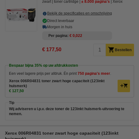
zwart
toner cartridge
± 8.000 pagina's
Xerox
Bekijk de specificaties en omschrijving
Direct leverbaar
Morgen in huis
Per pagina
€ 0,022
€ 177,50
Bestellen
Bespaar bijna
35%
op uw afdrukkosten
Een veel lagere prijs per afdruk. Én print
750 pagina's meer
.
Xerox 006R04831 toner zwart hoge capaciteit (123inkt
huismerk)
€ 127,50
Tip
Wij adviseren u i.p.v. deze toner de 123inkt huismerk-uitvoering te
nemen.
Xerox 006R04831 toner zwart hoge capaciteit (123inkt
huismerk)