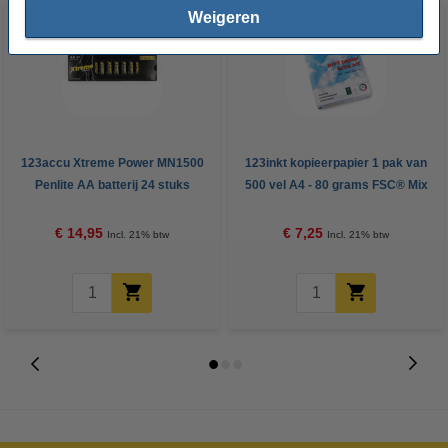
Weigeren
123accu Xtreme Power MN1500
123inkt kopieerpapier 1 pak van
Penlite AA batterij 24 stuks
500 vel A4 - 80 grams FSC® Mix
Credit
€ 14,95
€ 7,25
Incl. 21% btw
Incl. 21% btw