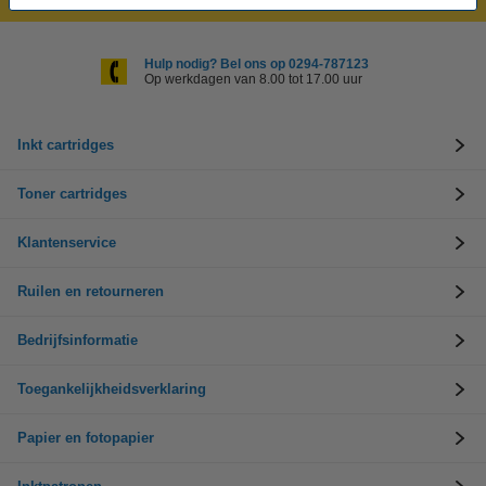
Hulp nodig? Bel ons op 0294-787123
Op werkdagen van 8.00 tot 17.00 uur
Inkt cartridges
Toner cartridges
Klantenservice
Ruilen en retourneren
Bedrijfsinformatie
Toegankelijkheidsverklaring
Papier en fotopapier