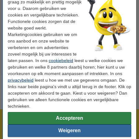
graag zo makkelijk en prettig mogelijk
voor u. Daarom gebruiken we
cookies en vergelijkbare technieken.
Functionele cookies zorgen dat de
123accu Xtreme Power MN1500
123inkt kopieerpapier 1 pak van
website goed werkt.
Penlite AA batterij 24 stuks
500 vel A4 - 80 grams FSC® Mix
Marketingcookies gebruiken we om
Credit
ons aanbod en onze website te
€ 14,95
€ 7,25
Incl. 21% btw
Incl. 21% btw
verbeteren en om advertenties
zoveel mogelijk bij uw interesses te
laten passen. In ons
cookiebeleid
leest u welke cookies we
gebruiken en welke 8 partners daarbij horen; hier kunt u uw
voorkeuren op elk moment aanpassen of intrekken. In ons
privacybeleid
leest u hoe we met uw gegevens omgaan. De
links naar beide pagina's vindt u altijd terug in de footer. Klik op
accepteren om akkoord te gaan. Kiest u voor weigeren? Dan
gebruiken we alleen functionele cookies en vergelijkbare
technieken.
Accepteren
Meer dan 5 miljoen klanten!
Voor 23.59 uur besteld, morgen in huis!
Weigeren
Laagsteprijsgarantie!