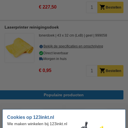
€ 227,50
Bestellen
Laserprinter reinigingsdoek
tonerdoek
43 x 32 cm (LxB)
geel
999058
Bekijk de specificaties en omschrijving
Direct leverbaar
Morgen in huis
€ 0,95
Bestellen
Populaire producten
Cookies op 123inkt.nl
We maken winkelen bij 123inkt.nl