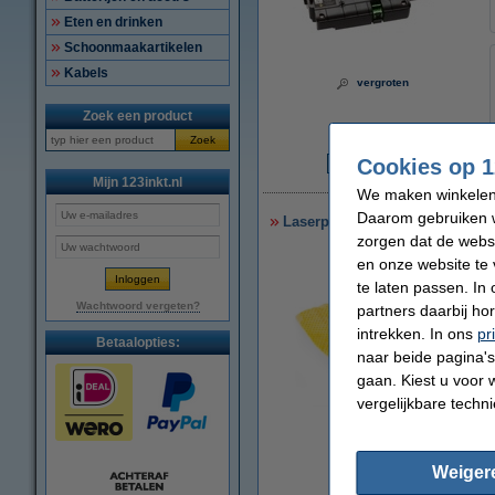
Eten en drinken
Schoonmaakartikelen
Kabels
vergroten
Zoek een product
Zoek
Cookies op 1
€
Mijn 123inkt.nl
We maken winkelen b
Daarom gebruiken w
Laserprinter reinigingsdoek
zorgen dat de webs
en onze website te 
te laten passen. In
Wachtwoord vergeten?
partners daarbij ho
intrekken. In ons
pr
Betaalopties:
naar beide pagina's 
gaan. Kiest u voor 
vergelijkbare techn
vergroten
Weiger