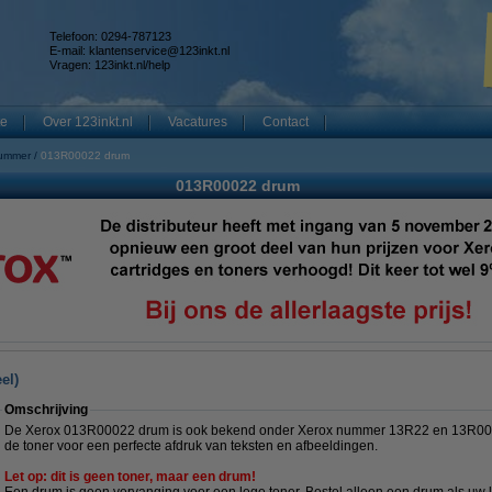
Telefoon: 0294-787123
E-mail:
klantenservice@123inkt.nl
Vragen:
123inkt.nl/help
te
Over 123inkt.nl
Vacatures
Contact
nummer
013R00022 drum
013R00022 drum
el)
Omschrijving
De
Xerox 013R00022 drum is ook bekend onder Xerox nummer 13R22 en 13R00
de toner voor een perfecte afdruk van teksten en afbeeldingen.
Let op: dit is geen toner, maar een drum!