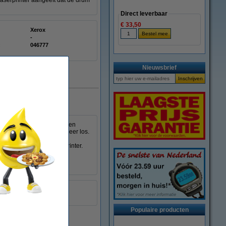
laserprinter aangeeft dat de drum
Direct leverbaar
€ 33,50
Xerox
-
:
046777
Nieuwsbrief
Beperkte voorraad
st. In tegenstelling tot een
ze doek het poeder niet meer los.
deren poeder op uw handen
innenkant van de laserprinter.
ken.
geel
:
999058
Populaire producten