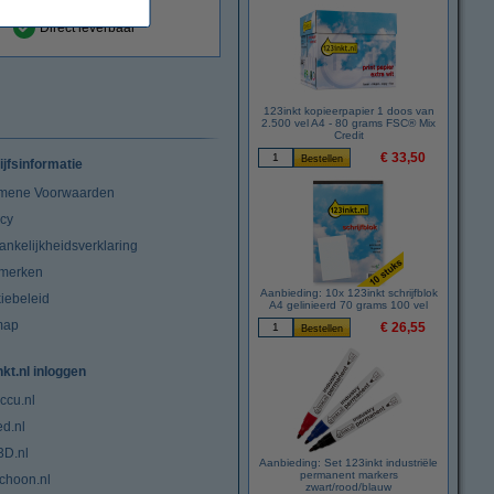
Direct leverbaar
123inkt kopieerpapier 1 doos van
2.500 vel A4 - 80 grams FSC® Mix
Credit
€ 33,50
ijfsinformatie
mene Voorwaarden
acy
ankelijkheidsverklaring
merken
Aanbieding: 10x 123inkt schrijfblok
iebeleid
A4 gelinieerd 70 grams 100 vel
map
€ 26,55
nkt.nl inloggen
ccu.nl
ed.nl
3D.nl
Aanbieding: Set 123inkt industriële
permanent markers
choon.nl
zwart/rood/blauw