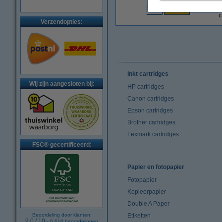
€
Verzendopties:
Inkt cartridges
Wij zijn aangesloten bij:
HP cartridges
Canon cartridges
Epson cartridges
Brother cartridges
Lexmark cartridges
FSC® gecertificeerd:
Papier en fotopapier
Fotopapier
Kopieerpapier
Double A Paper
Beoordeling door klanten:
Etiketten
9.0
/
10
-
6.610
beoordelingen