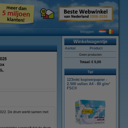
Inloggen
Winkelwagentje
Aantal
Product
Geen producten
Totaal:
€ 0,00
Tip!
123inkt kopieerpapier -
2.500 vellen A4 - 80 g/m²
FSC®
022. De drum werkt samen met