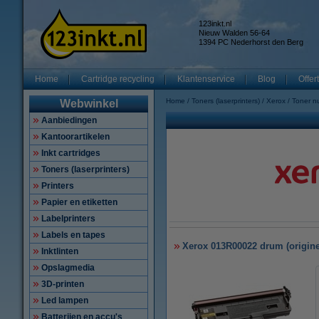
123inkt.nl
Nieuw Walden 56-64
1394 PC Nederhorst den Berg
Home
Cartridge recycling
Klantenservice
Blog
Offer
Home
Toners (laserprinters)
Xerox
Toner 
Webwinkel
Aanbiedingen
Kantoorartikelen
Inkt cartridges
Toners (laserprinters)
Printers
Papier en etiketten
Labelprinters
Labels en tapes
Xerox 013R00022 drum (origine
Inktlinten
Opslagmedia
3D-printen
Led lampen
Batterijen en accu's