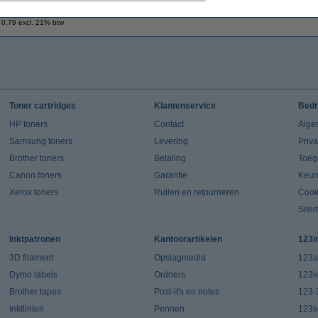
€ 0,95
 0,79 excl. 21% btw
Toner cartridges
Klantenservice
Bedr
HP toners
Contact
Alge
Samsung toners
Levering
Priv
Brother toners
Betaling
Toeg
Canon toners
Garantie
Keur
Xerox toners
Ruilen en retourneren
Cook
Site
Inktpatronen
Kantoorartikelen
123i
3D filament
Opslagmedia
123a
Dymo labels
Ordners
123l
Brother tapes
Post-it's en notes
123-
Inktlinten
Pennen
123s