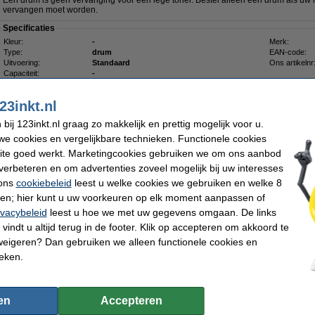
Een drum is geen vervanging voor een lege toner. Bestel alleen een drum als uw 
vervangen moet worden.
Specificaties
Kleur:
-
Merk:
Type:
drum
EAN-code:
Uitvoering:
Standaard
Ons artikelnr
Capaciteit:
-
€ 347,50
23inkt.nl
 287,19 excl. 21% btw
ij 123inkt.nl graag zo makkelijk en prettig mogelijk voor u.
e cookies en vergelijkbare technieken. Functionele cookies
ite goed werkt. Marketingcookies gebruiken we om ons aanbod
Omschrijving
verbeteren en om advertenties zoveel mogelijk bij uw interesses
Deze tonerdoek trekt tonerpoeder als een magneet aan en houdt het in de vezels va
 ons
cookiebeleid
leest u welke cookies we gebruiken en welke 8
gewone stofdoek, die het poeder alleen verspreidt of zelfs doet opwaaien, laat de
Zelfs de kleinste tonerdeeltjes blijven plakken. Voorkom dat het lastig te verwij
ren; hier kunt u uw voorkeuren op elk moment aanpassen of
terechtkomt. De tonerlap kan ook worden gebruikt voor het schoonmaken van de b
ivacybeleid
leest u hoe we met uw gegevens omgaan. De links
Voor het beste resultaat dient u de doek voor gebruik in beide richtingen op te rek
vindt u altijd terug in de footer. Klik op accepteren om akkoord te
Let op: laat de doek niet in aanraking komen met de drum
weigeren? Dan gebruiken we alleen functionele cookies en
Specificaties
ieken.
Type:
tonerdoek
Kleur:
Afmetingen:
43 x 32 cm (LxB)
Ons artikelnr
en
Accepteren
Morgen in huis