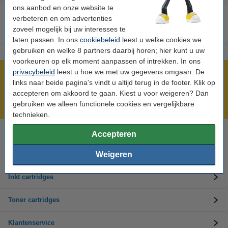
ons aanbod en onze website te
verbeteren en om advertenties
zoveel mogelijk bij uw interesses te
laten passen. In ons
cookiebeleid
leest u welke cookies we
gebruiken en welke 8 partners daarbij horen; hier kunt u uw
voorkeuren op elk moment aanpassen of intrekken. In ons
privacybeleid
leest u hoe we met uw gegevens omgaan. De
Meer dan 5 miljoen klanten!
links naar beide pagina's vindt u altijd terug in de footer. Klik op
Voor 23.59 uur besteld, morgen in huis!
accepteren om akkoord te gaan. Kiest u voor weigeren? Dan
gebruiken we alleen functionele cookies en vergelijkbare
Laagsteprijsgarantie!
technieken.
Accepteren
Hulp nodig? Bel ons op 0294-787123
Op werkdagen van 8.00 tot 17.00 uur
Weigeren
Inkt cartridges
Toner cartridges
Klantenservice