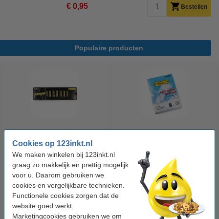
€ 0,95
Bestellen
Populaire producten
123accu Xtreme Power MN1500
123inkt kopieerpapier 1 pak van
Cookies op 123inkt.nl
Penlite AA batterij 24 stuks
500 vel A4 - 80 grams FSC® Mix
We maken winkelen bij 123inkt.nl
Credit
graag zo makkelijk en prettig mogelijk
€ 14,95
€ 7,25
voor u. Daarom gebruiken we
Incl. 21% btw
Incl. 21% btw
cookies en vergelijkbare technieken.
Functionele cookies zorgen dat de
website goed werkt.
Marketingcookies gebruiken we om