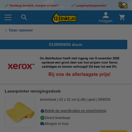
Vandaag besteld, morgen in huis!*
Laagsteprijsgarantie!
Inloggen
Toner nummer
013R00655 drum
Laserprinter reinigingsdoek
tonerdoek
43 x 32 cm (LxB)
geel
999058
Bekijk de specificaties en omschrijving
Direct leverbaar
Morgen in huis