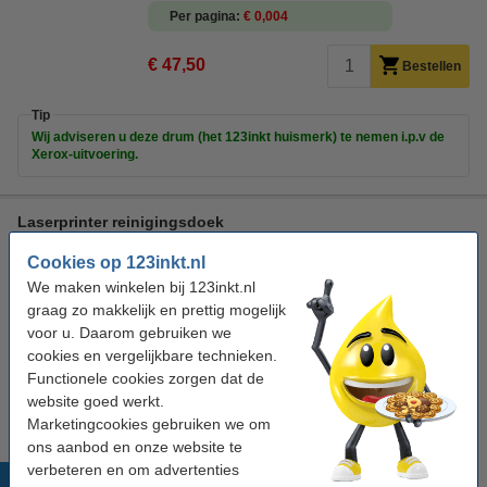
Per pagina
€ 0,004
€ 47,50
Bestellen
Tip
Wij adviseren u deze drum (het 123inkt huismerk) te nemen i.p.v de
Xerox-uitvoering.
Laserprinter reinigingsdoek
tonerdoek
43 x 32 cm (LxB)
geel
999058
Cookies op 123inkt.nl
We maken winkelen bij 123inkt.nl
Bekijk de specificaties en omschrijving
graag zo makkelijk en prettig mogelijk
Direct leverbaar
voor u. Daarom gebruiken we
Morgen in huis
cookies en vergelijkbare technieken.
Functionele cookies zorgen dat de
€ 0,95
Bestellen
website goed werkt.
Marketingcookies gebruiken we om
ons aanbod en onze website te
verbeteren en om advertenties
Populaire producten