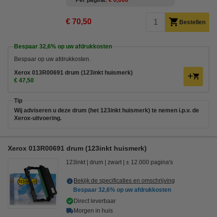
Per pagina
€ 0,006
€ 70,50
Bestellen
Bespaar
32,6%
op uw afdrukkosten
Bespaar op uw afdrukkosten.
Xerox 013R00691 drum (123inkt huismerk)
€ 47,50
Tip
Wij adviseren u deze drum (het 123inkt huismerk) te nemen i.p.v. de
Xerox-uitvoering.
Xerox 013R00691 drum (123inkt huismerk)
123inkt
drum
zwart
± 12.000 pagina's
Bekijk de specificaties en omschrijving
Bespaar
32,6%
op uw afdrukkosten
Direct leverbaar
Morgen in huis