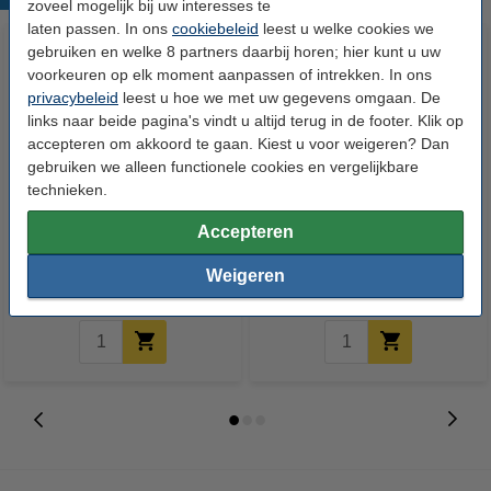
zoveel mogelijk bij uw interesses te
laten passen. In ons
cookiebeleid
leest u welke cookies we
gebruiken en welke 8 partners daarbij horen; hier kunt u uw
voorkeuren op elk moment aanpassen of intrekken. In ons
privacybeleid
leest u hoe we met uw gegevens omgaan. De
links naar beide pagina's vindt u altijd terug in de footer. Klik op
accepteren om akkoord te gaan. Kiest u voor weigeren? Dan
gebruiken we alleen functionele cookies en vergelijkbare
technieken.
123accu Xtreme Power MN1500
Aanbieding: 10x 123inkt
Penlite AA batterij 24 stuks
schrijfblok A4 gelinieerd 70
Accepteren
grams 100 vel
Weigeren
€ 14,95
€ 26,55
Incl. 21% btw
Incl. 21% btw