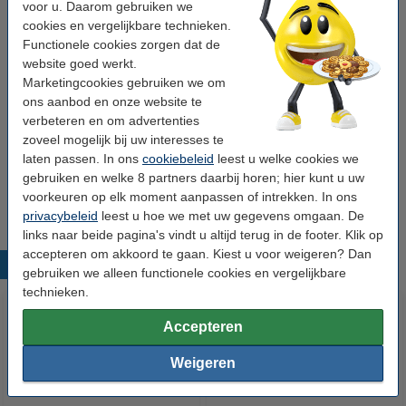
voor u. Daarom gebruiken we
Aanbieding: 3x 123inkt Glossy hoogglans
cookies en vergelijkbare technieken.
fotopapier 135 grams A4 (50 vel) FSC® Mix
Functionele cookies zorgen dat de
70%
€ 25,95
website goed werkt.
Marketingcookies gebruiken we om
Extra downloads
ons aanbod en onze website te
Aanbevolen printerinstellingen
(PDF)
verbeteren en om advertenties
Technische informatie
(PDF)
zoveel mogelijk bij uw interesses te
laten passen. In ons
cookiebeleid
leest u welke cookies we
Milieulabels en -keurmerken
gebruiken en welke 8 partners daarbij horen; hier kunt u uw
Dit papier is FSC-gecertificeerd. Klik
hier
voor ons certificaat.
voorkeuren op elk moment aanpassen of intrekken. In ons
privacybeleid
leest u hoe we met uw gegevens omgaan. De
links naar beide pagina's vindt u altijd terug in de footer. Klik op
accepteren om akkoord te gaan. Kiest u voor weigeren? Dan
Populaire producten
gebruiken we alleen functionele cookies en vergelijkbare
technieken.
Accepteren
Weigeren