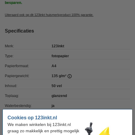
besparen.
Uiteraard ook op dit 123inkt huismerkproduct 100% garantie.
Specificaties
Merk:
123inkt
Type:
fotopapier
Papierformaat:
A4
Papiergewicht:
135 g/m²
Inhoud:
50 vel
Toplaag:
glanzend
Waterbestendig:
ja
Geschikt voor:
inkjetprinters
Cookies op 123inkt.nl
We maken winkelen bij 123inkt.nl
graag zo makkelijk en prettig mogelijk
Winstpakker!