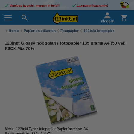
Vandaag besteld, morgen in huis!*
Laagsteprijsgarantie!
Inloggen
Home
Papier en etiketten
Fotopapier
123inkt fotopapier
123inkt Glossy hoogglans fotopapier 135 grams A4 (50 vel)
FSC® Mix 70%
Merk:
123inkt
Type:
fotopapier
Papierformaat:
A4
Papiergewicht:
135 g/m²