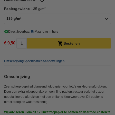
Papiergewicht:
135 g/m²
135 g/m²
Direct leverbaar
Maandag in huis
€ 9,50
Bestellen
Omschrijving
Specificaties
Aanbevelingen
Omschrijving
Zeer scherp geprijsd glanzend fotopapier voor foto's en kleurenafdrukken.
Door een extra wit oppervlak en een fijne papierstructuur verkrijgt u zeer
gedetailleerde afdrukken met een briljante kleurweergave. Dit papier is
direct droog en waterbestendig.
Wij adviseren u om dit 123inkt fotopapier te nemen en daarmee kosten te