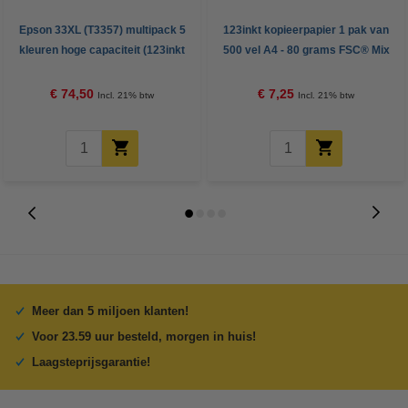
Epson 33XL (T3357) multipack 5
123inkt kopieerpapier 1 pak van
kleuren hoge capaciteit (123inkt
500 vel A4 - 80 grams FSC® Mix
huismerk)
Credit
€ 74,50
€ 7,25
Incl. 21% btw
Incl. 21% btw
Meer dan 5 miljoen klanten!
Voor 23.59 uur besteld, morgen in huis!
Laagsteprijsgarantie!