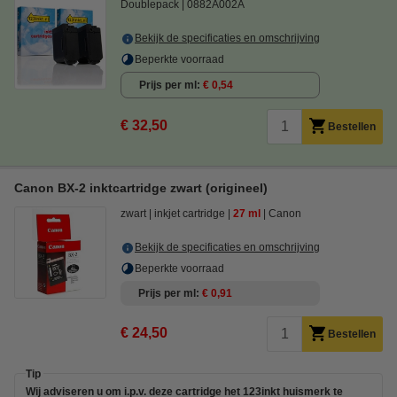
Doublepack
0882A002A
Bekijk de specificaties en omschrijving
Beperkte voorraad
Prijs per ml
€ 0,54
€ 32,50
Bestellen
Canon BX-2 inktcartridge zwart (origineel)
zwart
inkjet cartridge
27 ml
Canon
Bekijk de specificaties en omschrijving
Beperkte voorraad
Prijs per ml
€ 0,91
€ 24,50
Bestellen
Tip
Wij adviseren u om i.p.v. deze cartridge het 123inkt huismerk te