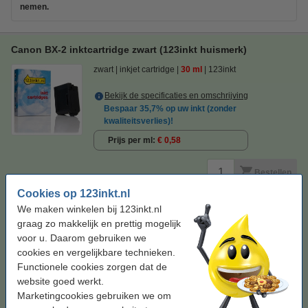
nemen.
Canon BX-2 inktcartridge zwart (123inkt huismerk)
zwart
inkjet cartridge
30 ml
123inkt
Bekijk de specificaties en omschrijving
Bespaar
35,7%
op uw inkt (zonder
kwaliteitsverlies)!
Prijs per ml
€ 0,58
Bestellen
Cookies op 123inkt.nl
Niet meer in productie, dus niet meer leverbaar.
We maken winkelen bij 123inkt.nl
Tip: aanbieding bestellen
graag zo makkelijk en prettig mogelijk
voor u. Daarom gebruiken we
Canon BX-2 dubbelpak zwart (123inkt huismerk)
cookies en vergelijkbare technieken.
€ 32,50
Functionele cookies zorgen dat de
website goed werkt.
Tip
Wij adviseren u om deze cartridge i.p.v. de originele cartridge te
Marketingcookies gebruiken we om
nemen.