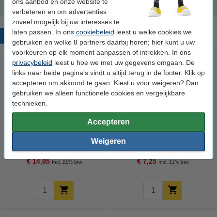
ons aanbod en onze website te
verbeteren en om advertenties
zoveel mogelijk bij uw interesses te
laten passen. In ons
cookiebeleid
leest u welke cookies we
Populaire producten
gebruiken en welke 8 partners daarbij horen; hier kunt u uw
voorkeuren op elk moment aanpassen of intrekken. In ons
privacybeleid
leest u hoe we met uw gegevens omgaan. De
links naar beide pagina's vindt u altijd terug in de footer. Klik op
accepteren om akkoord te gaan. Kiest u voor weigeren? Dan
gebruiken we alleen functionele cookies en vergelijkbare
technieken.
Accepteren
123accu Xtreme Power MN1500
123inkt kopieerpapier 1 pak van
Penlite AA batterij 24 stuks
500 vel A4 - 80 grams FSC® Mix
Weigeren
Credit
€ 14,95
€ 7,25
Incl. 21% btw
Incl. 21% btw