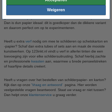
papier afspringen op ons stevige aquarelpapier, verkrijgbaar in
verschillende diktes en formaten. Hoe dikker het papier, hoe
Weigeren
meer water het vel kan opnemen. Zo voorkomt u met 240-300
grams dat het papier kromtrekt. Gaat u oefenen met aquarelverf?
Dan is dun papier ideaal: dit is goedkoper dan de dikkere variant
en daarom perfect om op te experimenteren.
Heeft u extra
verf
nodig om mee te schilderen op schetskarton en
-papier? Schaf dan extra tubes of sets aan en maak de mooiste
kunstwerken. Op 123inkt.nl vindt u verf in allerlei tinten die een
toevoeging zijn voor elke schildersuitrusting. Schaf hierbij zachte
en professionele
kwasten
aan, waarmee u brede penseelstreken
of haarfijne details creëert.
Heeft u vragen over het bestellen van schilderpapier- en karton?
Kijk dan op onze
'Vraag en antwoord'
pagina. Hier worden
veelgestelde vragen beantwoord. Staat uw vraag er niet tussen?
Dan helpt onze
klantenservice
u graag verder.