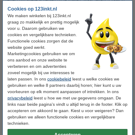
lagen of gebruikt u kleurpotloden, dan is dik papier vanaf 200
Cookies op 123inkt.nl
gram aan te raden. Dit neemt grafiet beter op en drukt niet snel
We maken winkelen bij 123inkt.nl
door.
graag zo makkelijk en prettig mogelijk
voor u. Daarom gebruiken we
Creatief met acrylverfpapier
cookies en vergelijkbare technieken.
Functionele cookies zorgen dat de
Schildert u graag met acrylverf? Schaf dan een van onze
website goed werkt.
acrylverfpapieren aan. U vindt deze in verschillende soorten,
Marketingcookies gebruiken we om
diktes en structuren. Zo hebben we schetsboeken voorzien van
ons aanbod en onze website te
een spiraal, hiermee slaat u makkelijk bladzijden om en bewaart
verbeteren en om advertenties
u allerlei creaties op één plek. Wilt u schilderingen inlijsten of
zoveel mogelijk bij uw interesses te
weggeven? Dan is een papierblok handig dankzij de
laten passen. In ons
cookiebeleid
leest u welke cookies we
perforatierand. De speciaal vervaardigde papieren voelen glad
gebruiken en welke 8 partners daarbij horen; hier kunt u uw
aan, zijn extra sterk en scheurvast. Wilt u geen risico lopen op
voorkeuren op elk moment aanpassen of intrekken. In ons
eventuele scheuren? Koop dan extra zwaar papier: hoe dikker
privacybeleid
leest u hoe we met uw gegevens omgaan. De
het vel, hoe steviger.
links naar beide pagina's vindt u altijd terug in de footer. Klik op
accepteren om akkoord te gaan. Kiest u voor weigeren? Dan
Kalligraferen en illustreren op aquarelpapier
gebruiken we alleen functionele cookies en vergelijkbare
technieken.
Aquarelleren is razendpopulair: u maakt met deze verfsoort
prachtige, transparante schilderingen. Laat uw creaties van het
Accepteren