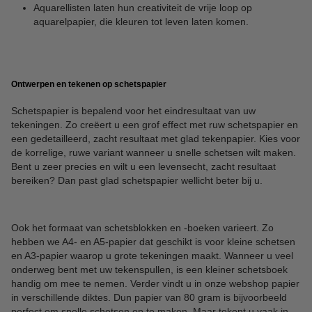
Aquarellisten laten hun creativiteit de vrije loop op
aquarelpapier, die kleuren tot leven laten komen.
Ontwerpen en tekenen op schetspapier
Schetspapier is bepalend voor het eindresultaat van uw
tekeningen. Zo creëert u een grof effect met ruw schetspapier en
een gedetailleerd, zacht resultaat met glad tekenpapier. Kies voor
de korrelige, ruwe variant wanneer u snelle schetsen wilt maken.
Bent u zeer precies en wilt u een levensecht, zacht resultaat
bereiken? Dan past glad schetspapier wellicht beter bij u.
Ook het formaat van schetsblokken en -boeken varieert. Zo
hebben we A4- en A5-papier dat geschikt is voor kleine schetsen
en A3-papier waarop u grote tekeningen maakt. Wanneer u veel
onderweg bent met uw tekenspullen, is een kleiner schetsboek
handig om mee te nemen. Verder vindt u in onze webshop papier
in verschillende diktes. Dun papier van 80 gram is bijvoorbeeld
perfect om snelle schetsen op te maken. Maar tekent u vaak in