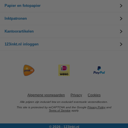
Papier en fotopapier
Inktpatronen
Kantoorartikelen
123inkt.nl inloggen
Algemene voorwaarden
Privacy
Cookies
Alle prijzen zijn inclusief btw en exclusief eventuele verzendkosten.
This site is protected by reCAPTCHA and the Google
Privacy Policy
and
Terms of Service
apply.
© 2026 - 123inkt.nl