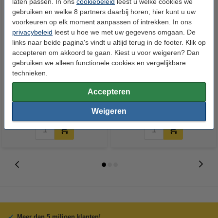
laten passen. In ons
cookiebeleid
leest u welke cookies we
gebruiken en welke 8 partners daarbij horen; hier kunt u uw
voorkeuren op elk moment aanpassen of intrekken. In ons
privacybeleid
leest u hoe we met uw gegevens omgaan. De
links naar beide pagina's vindt u altijd terug in de footer. Klik op
accepteren om akkoord te gaan. Kiest u voor weigeren? Dan
gebruiken we alleen functionele cookies en vergelijkbare
123accu Xtreme Power MN1500
123inkt kopieerpapier 1 pak van
technieken.
Penlite AA batterij 24 stuks
500 vel A4 - 80 grams FSC® Mix
Credit
Accepteren
€ 14,95
€ 7,25
Incl. 21% btw
Incl. 21% btw
Weigeren
Meer dan 5 miljoen klanten!