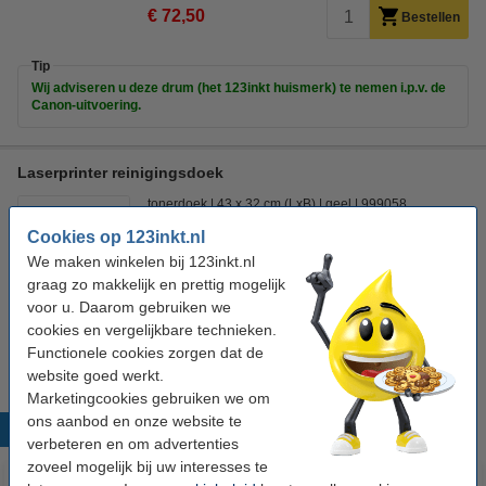
€ 72,50
Bestellen
Tip
Wij adviseren u deze drum (het 123inkt huismerk) te nemen i.p.v. de
Canon-uitvoering.
Laserprinter reinigingsdoek
tonerdoek
43 x 32 cm (LxB)
geel
999058
Cookies op 123inkt.nl
Bekijk de specificaties en omschrijving
We maken winkelen bij 123inkt.nl
Direct leverbaar
graag zo makkelijk en prettig mogelijk
Morgen in huis
voor u. Daarom gebruiken we
cookies en vergelijkbare technieken.
€ 0,95
Bestellen
Functionele cookies zorgen dat de
website goed werkt.
Marketingcookies gebruiken we om
ons aanbod en onze website te
Populaire producten
verbeteren en om advertenties
zoveel mogelijk bij uw interesses te