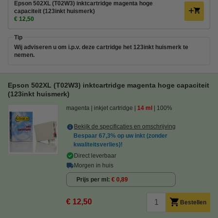
Epson 502XL (T02W3) inktcartridge magenta hoge
capaciteit (123inkt huismerk)
€ 12,50
Tip
Wij adviseren u om i.p.v. deze cartridge het 123inkt huismerk te
nemen.
Epson 502XL (T02W3) inktcartridge magenta hoge capaciteit
(123inkt huismerk)
magenta
inkjet cartridge
14 ml
100%
Bekijk de specificaties en omschrijving
Bespaar
67,3%
op uw inkt (zonder
kwaliteitsverlies)!
Direct leverbaar
Morgen in huis
Prijs per ml
€ 0,89
€ 12,50
Bestellen