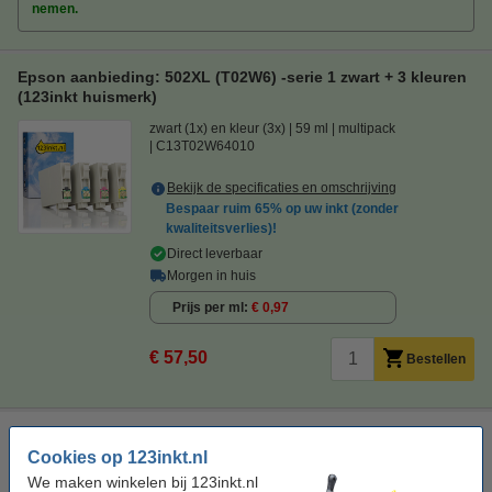
nemen.
Epson aanbieding: 502XL (T02W6) -serie 1 zwart + 3 kleuren
(123inkt huismerk)
zwart (1x) en kleur (3x)
59 ml
multipack
C13T02W64010
Bekijk de specificaties en omschrijving
Bespaar ruim
65%
op uw inkt (zonder
kwaliteitsverlies)!
Direct leverbaar
Morgen in huis
Prijs per ml
€ 0,97
€ 57,50
Bestellen
Epson aanbieding: Reinigingsset voor 502XL-serie
Cookies op 123inkt.nl
Bekijk de specificaties en omschrijving
We maken winkelen bij 123inkt.nl