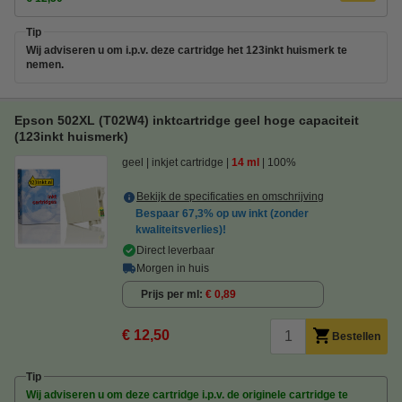
Tip
Wij adviseren u om i.p.v. deze cartridge het 123inkt huismerk te
nemen.
Epson 502XL (T02W4) inktcartridge geel hoge capaciteit
(123inkt huismerk)
geel
inkjet cartridge
14 ml
100%
Bekijk de specificaties en omschrijving
Bespaar
67,3%
op uw inkt (zonder
kwaliteitsverlies)!
Direct leverbaar
Morgen in huis
Prijs per ml
€ 0,89
€ 12,50
Bestellen
Tip
Wij adviseren u om deze cartridge i.p.v. de originele cartridge te