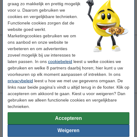
Direct leverbaar
graag zo makkelijk en prettig mogelijk
Morgen in huis
voor u. Daarom gebruiken we
cookies en vergelijkbare technieken.
€ 27,50
Bestellen
Functionele cookies zorgen dat de
website goed werkt.
Marketingcookies gebruiken we om
ons aanbod en onze website te
Epson 502XL reinigingscartridge zwart hoge capaciteit
verbeteren en om advertenties
Bekijk de specificaties en omschrijving
zoveel mogelijk bij uw interesses te
Direct leverbaar
laten passen. In ons
cookiebeleid
leest u welke cookies we
Morgen in huis
gebruiken en welke 8 partners daarbij horen; hier kunt u uw
voorkeuren op elk moment aanpassen of intrekken. In ons
€ 7,50
Bestellen
privacybeleid
leest u hoe we met uw gegevens omgaan. De
links naar beide pagina's vindt u altijd terug in de footer. Klik op
accepteren om akkoord te gaan. Kiest u voor weigeren? Dan
gebruiken we alleen functionele cookies en vergelijkbare
Epson 502XL reinigingscartridge cyaan hoge capaciteit
technieken.
Bekijk de specificaties en omschrijving
Accepteren
Direct leverbaar
Morgen in huis
Weigeren
€ 7,50