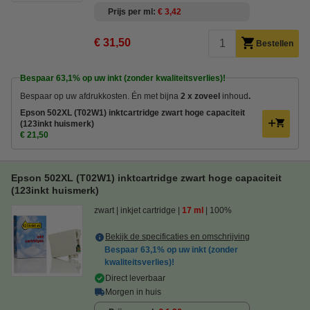
Prijs per ml
€ 3,42
€ 31,50
Bestellen
Bespaar
63,1%
op uw inkt (zonder kwaliteitsverlies)!
Bespaar op uw afdrukkosten. Én met bijna
2 x zoveel
inhoud
.
Epson 502XL (T02W1) inktcartridge zwart hoge capaciteit
(123inkt huismerk)
€ 21,50
Epson 502XL (T02W1) inktcartridge zwart hoge capaciteit
(123inkt huismerk)
zwart
inkjet cartridge
17 ml
100%
Bekijk de specificaties en omschrijving
Bespaar
63,1%
op uw inkt (zonder
kwaliteitsverlies)!
Direct leverbaar
Morgen in huis