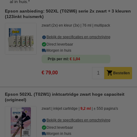
al in huis.*
Epson aanbieding: 502XL (T02W6) serie 2x zwart + 3 kleuren
(123inkt huismerk)
zwart (2x) en kleur (3x)
76 ml
multipack
Bekijk de specificaties en omschrijving
Direct leverbaar
Morgen in huis
Prijs per ml
€ 1,04
€ 79,00
Bestellen
Epson 502XL (T02W1) inktcartridge zwart hoge capaciteit
(origineel)
zwart
inkjet cartridge
9,2 ml
± 550 pagina's
Bekijk de specificaties en omschrijving
Direct leverbaar
Morgen in huis