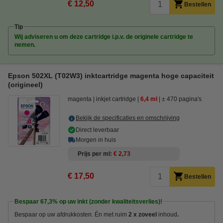
€ 12,50
Bestellen
Tip
Wij adviseren u om deze cartridge i.p.v. de originele cartridge te
nemen.
Epson 502XL (T02W3) inktcartridge magenta hoge capaciteit
(origineel)
magenta
inkjet cartridge
6,4 ml
± 470 pagina's
Bekijk de specificaties en omschrijving
Direct leverbaar
Morgen in huis
Prijs per ml
€ 2,73
€ 17,50
Bestellen
Bespaar
67,3%
op uw inkt (zonder kwaliteitsverlies)!
Bespaar op uw afdrukkosten. Én met ruim
2 x zoveel
inhoud
.