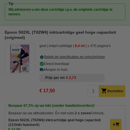
Tip
Wij adviseren u om deze cartridge i.p.v. de originele cartridge te
nemen.
Epson 502XL (T02W4) inktcartridge geel hoge capaciteit
(origineel)
geel
inkjet cartridge
6,4 ml
± 470 pagina's
Bekijk de specificaties en omschrijving
Direct leverbaar
Morgen in huis
Prijs per ml
€ 2,73
€ 17,50
Bestellen
Bespaar
67,3%
op uw inkt (zonder kwaliteitsverlies)!
Bespaar op uw afdrukkosten. Én met ruim
2 x zoveel
inhoud
.
Epson 502XL (T02W4) inktcartridge geel hoge capaciteit
(123inkt huismerk)
€ 12,50