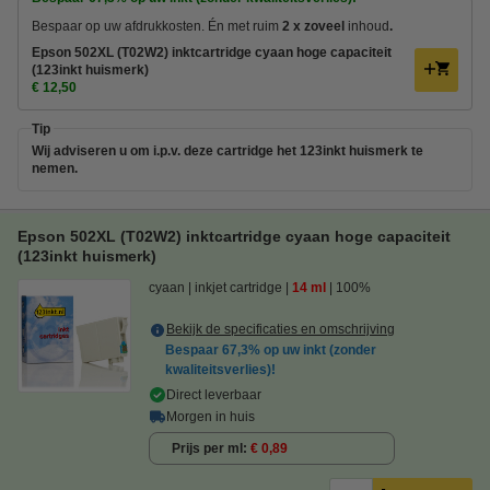
Bespaar op uw afdrukkosten. Én met ruim
2 x zoveel
inhoud
.
Epson 502XL (T02W2) inktcartridge cyaan hoge capaciteit
(123inkt huismerk)
€ 12,50
Tip
Wij adviseren u om i.p.v. deze cartridge het 123inkt huismerk te
nemen.
Epson 502XL (T02W2) inktcartridge cyaan hoge capaciteit
(123inkt huismerk)
cyaan
inkjet cartridge
14 ml
100%
Bekijk de specificaties en omschrijving
Bespaar
67,3%
op uw inkt (zonder
kwaliteitsverlies)!
Direct leverbaar
Morgen in huis
Prijs per ml
€ 0,89