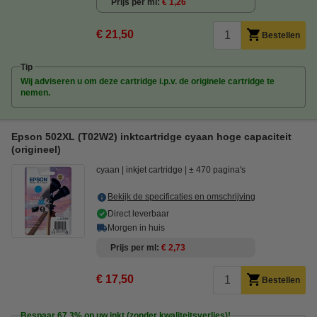
Prijs per ml
€ 1,26
€ 21,50
Bestellen
Tip
Wij adviseren u om deze cartridge i.p.v. de originele cartridge te
nemen.
Epson 502XL (T02W2) inktcartridge cyaan hoge capaciteit
(origineel)
cyaan
inkjet cartridge
± 470 pagina's
Bekijk de specificaties en omschrijving
Direct leverbaar
Morgen in huis
Prijs per ml
€ 2,73
€ 17,50
Bestellen
Bespaar
67,3%
op uw inkt (zonder kwaliteitsverlies)!